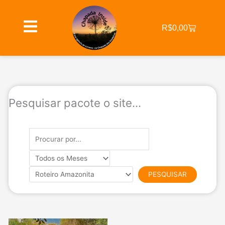
Ir
para
Cart
o
R$
0,00
conteúdo
Pesquisar pacote o site...