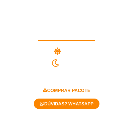
Roteiro Ametista
07 Dias
06 Noites
A partir de R$10.338,00
COMPRAR PACOTE
DÚVIDAS? WHATSAPP