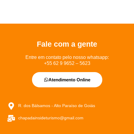
Fale com a gente
Entre em contato pelo nosso whatsapp:
+55 62 9 9652 – 5623
Atendimento Online
R. dos Bálsamos - Alto Paraíso de Goiás
chapadainsideturismo@gmail.com