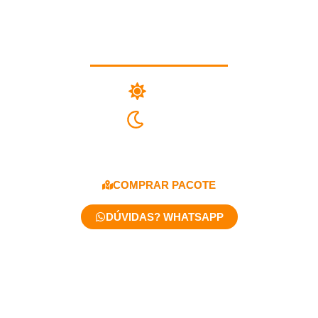
Roteiro Quartzo Rosa
06 Dias
05 Noite
A partir de R$8.348,00
COMPRAR PACOTE
DÚVIDAS? WHATSAPP