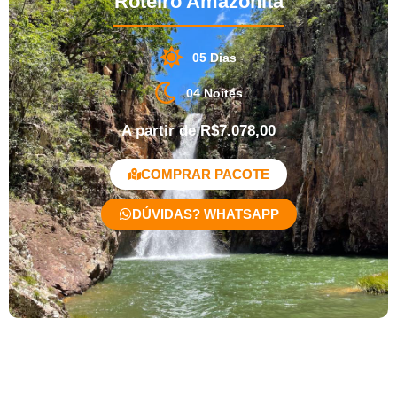
Roteiro Amazonita
05 Dias
04 Noites
A partir de R$7.078,00
COMPRAR PACOTE
DÚVIDAS? WHATSAPP