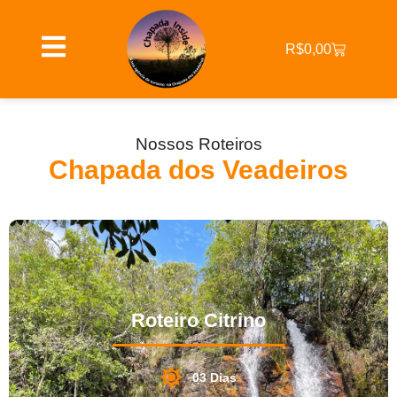
Ir
para
Cart
o
R$
0,00
conteúdo
Nossos Roteiros
Chapada dos Veadeiros
Roteiro Citrino
03 Dias